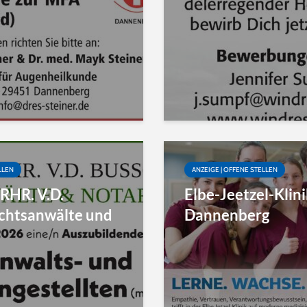
LLEN
ANZEIGE | OFFENE STELLEN
RHR. V.D.
Elbe-Jeetzel-Klin
chtsanwälte und
Dannenberg