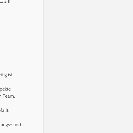
ig ist.
spekte
im Team.
ällt.
ldungs- und