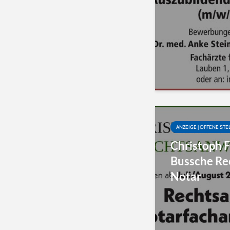
ANZEIGE | OFFENE STE
Christoph F
Bussche Re
Notar