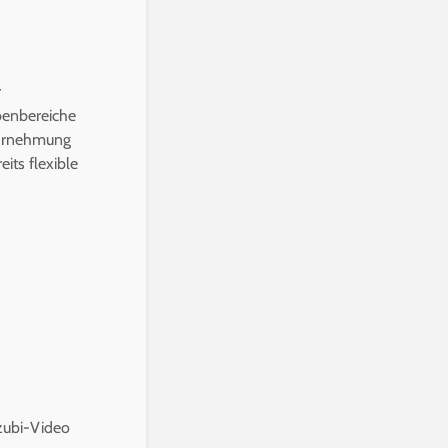
r
benbereiche
ahrnehmung
its flexible
zubi-Video