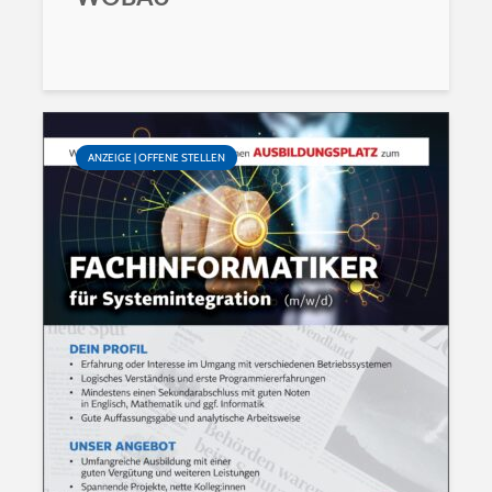
ANZEIGE | OFFENE STELLEN