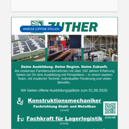
ANZEIGE | OFFENE STELLEN