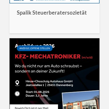
Spalik Steuerberatersozietät
ANZEIGE | OFFENE STELLEN