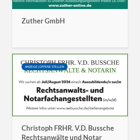
Zuther GmbH
ANZEIGE | OFFENE STELLEN
Christoph FRHR. V.D. Bussche
Rechtsanwälte und Notar