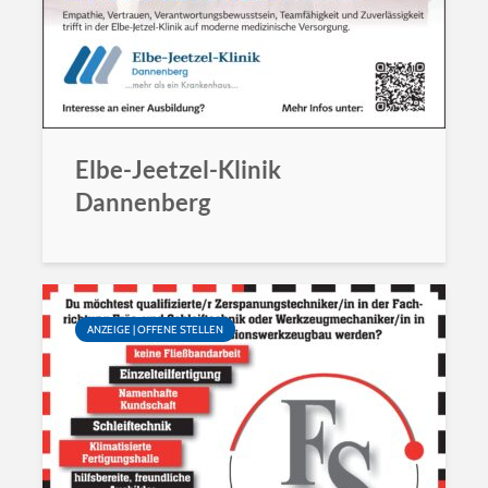
Elbe-Jeetzel-Klinik
Dannenberg
ANZEIGE | OFFENE STELLEN