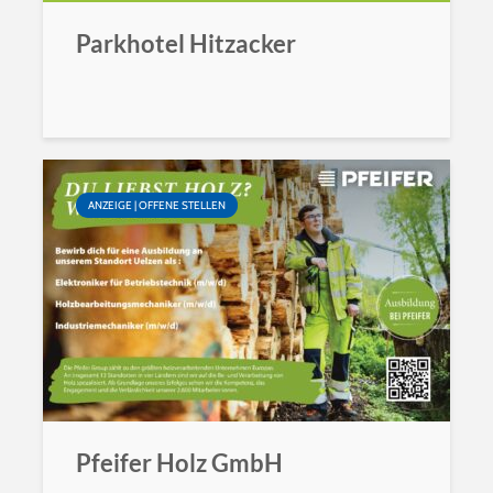
Parkhotel Hitzacker
ANZEIGE | OFFENE STELLEN
Pfeifer Holz GmbH