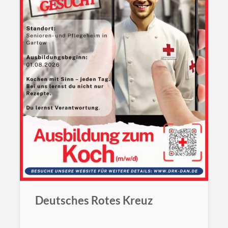
Deutsches Rotes Kreuz